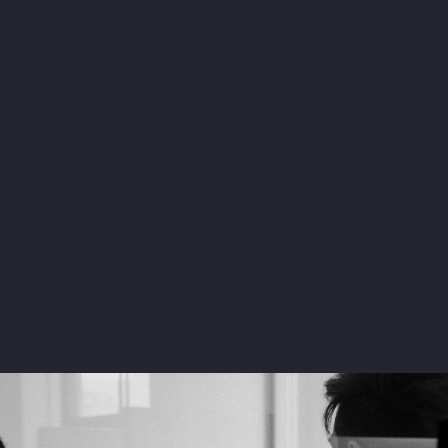
admin@ziinp.com
+34 630 354 744
Valencia, España